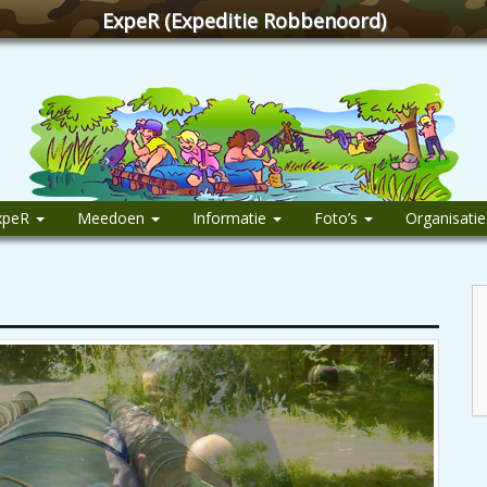
ExpeR (Expeditie Robbenoord)
xpeR
Meedoen
Informatie
Foto’s
Organisati