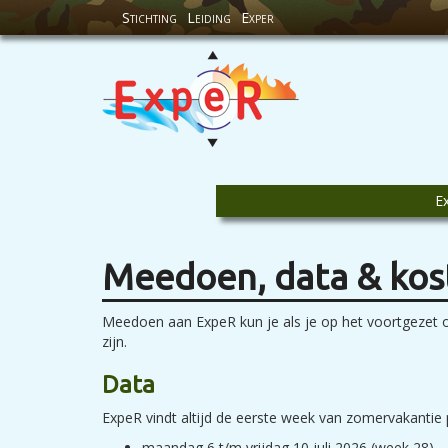
Stichting
Leiding
Exper
E
Meedoen, data & kos
Meedoen aan ExpeR kun je als je op het voortgezet o
zijn.
Data
ExpeR vindt altijd de eerste week van zomervakantie p
maandag 6 t/m vrijdag 10 juli 2026 (week 28)