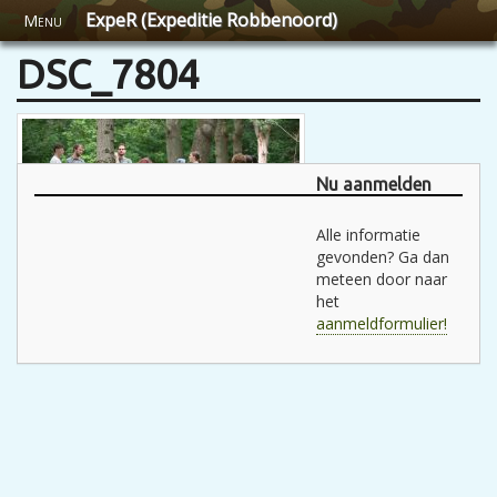
ExpeR (Expeditie Robbenoord)
Menu
DSC_7804
Nu aanmelden
Alle informatie
gevonden? Ga dan
meteen door naar
het
aanmeldformulier!