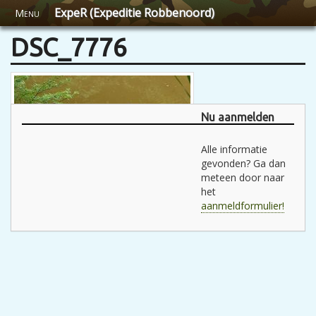
ExpeR (Expeditie Robbenoord)
Menu
DSC_7776
Nu aanmelden
Alle informatie
gevonden? Ga dan
meteen door naar
het
aanmeldformulier!