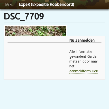
ExpeR (Expeditie Robbenoord)
Menu
DSC_7709
Nu aanmelden
Alle informatie
gevonden? Ga dan
meteen door naar
het
aanmeldformulier!