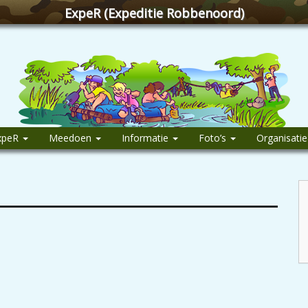
ExpeR (Expeditie Robbenoord)
xpeR
Meedoen
Informatie
Foto’s
Organisati