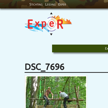
Stichting
Leiding
Exper
E
DSC_7696