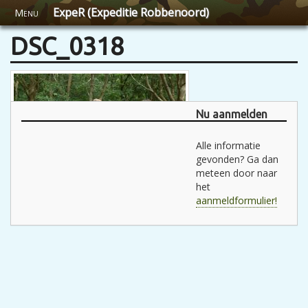
ExpeR (Expeditie Robbenoord)
Menu
DSC_0318
Nu aanmelden
Alle informatie
gevonden? Ga dan
meteen door naar
het
aanmeldformulier!