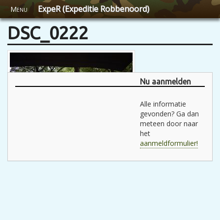
ExpeR (Expeditie Robbenoord)
Menu
DSC_0222
Nu aanmelden
Alle informatie
gevonden? Ga dan
meteen door naar
het
aanmeldformulier!