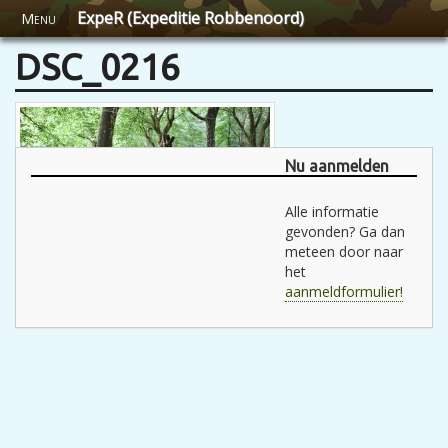
ExpeR (Expeditie Robbenoord)
Menu
DSC_0216
Nu aanmelden
Alle informatie
gevonden? Ga dan
meteen door naar
het
aanmeldformulier!