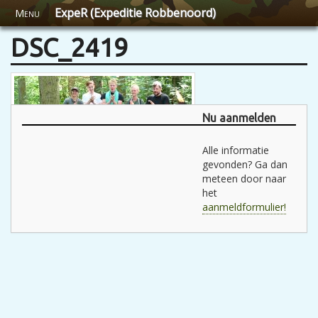
ExpeR (Expeditie Robbenoord)
Menu
DSC_2419
Nu aanmelden
Alle informatie
gevonden? Ga dan
meteen door naar
het
aanmeldformulier!