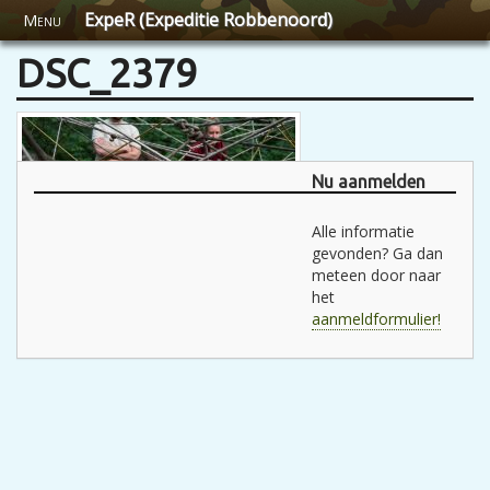
ExpeR (Expeditie Robbenoord)
Menu
DSC_2379
Nu aanmelden
Alle informatie
gevonden? Ga dan
meteen door naar
het
aanmeldformulier!