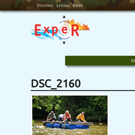
Stichting
Leiding
Exper
E
DSC_2160