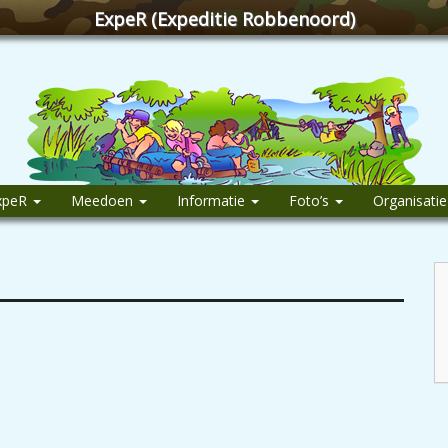
ExpeR (Expeditie Robbenoord)
xpeR
Meedoen
Informatie
Foto’s
Organisati