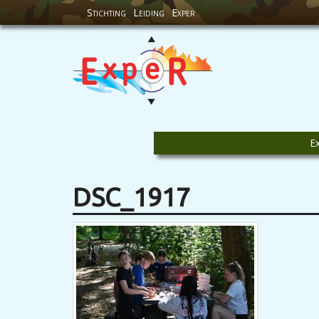
Stichting
Leiding
Exper
E
DSC_1917