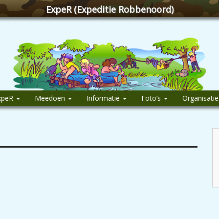
ExpeR (Expeditie Robbenoord)
xpeR
Meedoen
Informatie
Foto’s
Organisati