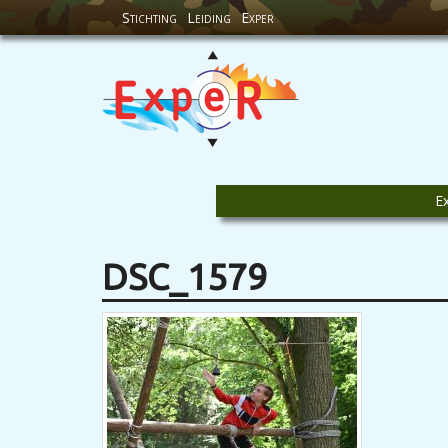
Stichting
Leiding
Exper
E
DSC_1579