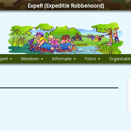
ExpeR (Expeditie Robbenoord)
xpeR
Meedoen
Informatie
Foto’s
Organisati