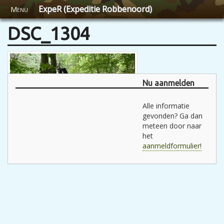
ExpeR (Expeditie Robbenoord)
Menu
DSC_1304
Nu aanmelden
Alle informatie
gevonden? Ga dan
meteen door naar
het
aanmeldformulier!