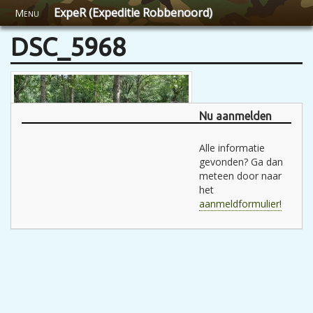
ExpeR (Expeditie Robbenoord)
Menu
DSC_5968
Nu aanmelden
Alle informatie
gevonden? Ga dan
meteen door naar
het
aanmeldformulier!