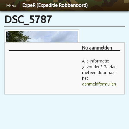
ExpeR (Expeditie Robbenoord)
Menu
DSC_5787
Nu aanmelden
Alle informatie
gevonden? Ga dan
meteen door naar
het
aanmeldformulier!