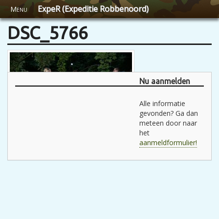
ExpeR (Expeditie Robbenoord)
Menu
DSC_5766
Nu aanmelden
Alle informatie
gevonden? Ga dan
meteen door naar
het
aanmeldformulier!