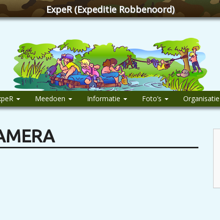
ExpeR (Expeditie Robbenoord)
xpeR
Meedoen
Informatie
Foto’s
Organisati
CAMERA