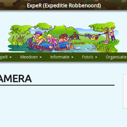
ExpeR (Expeditie Robbenoord)
xpeR
Meedoen
Informatie
Foto’s
Organisati
CAMERA