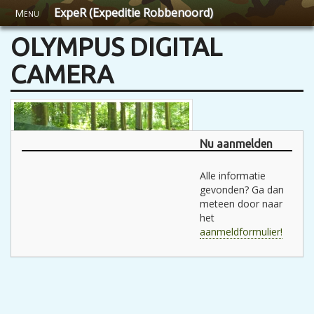
ExpeR (Expeditie Robbenoord)
Menu
OLYMPUS DIGITAL
CAMERA
Nu aanmelden
Alle informatie
gevonden? Ga dan
meteen door naar
het
aanmeldformulier!