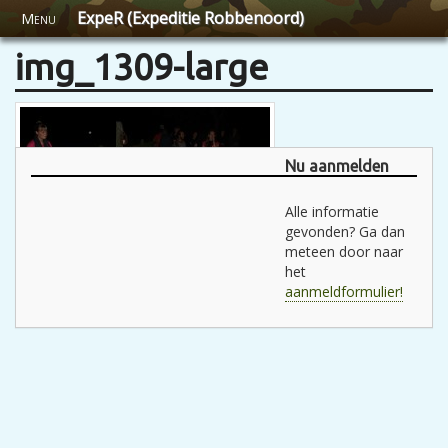
ExpeR (Expeditie Robbenoord)
Menu
img_1309-large
Nu aanmelden
Alle informatie
gevonden? Ga dan
meteen door naar
het
aanmeldformulier!