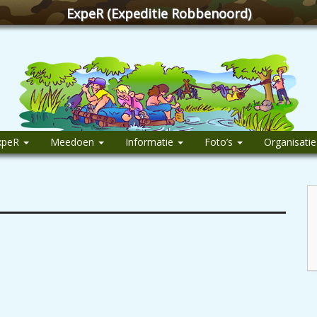
ExpeR (Expeditie Robbenoord)
xpeR
Meedoen
Informatie
Foto’s
Organisati