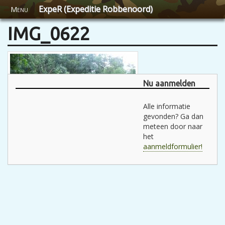
ExpeR (Expeditie Robbenoord)
Menu
IMG_0622
Nu aanmelden
Alle informatie
gevonden? Ga dan
meteen door naar
het
aanmeldformulier!