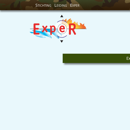
Stichting
Leiding
Exper
E