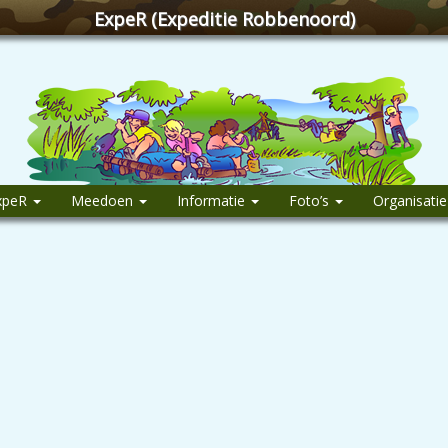
ExpeR (Expeditie Robbenoord)
xpeR
Meedoen
Informatie
Foto’s
Organisati